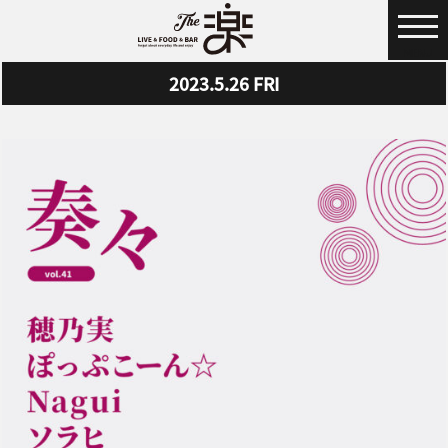
MENU
2023.5.26
FRI