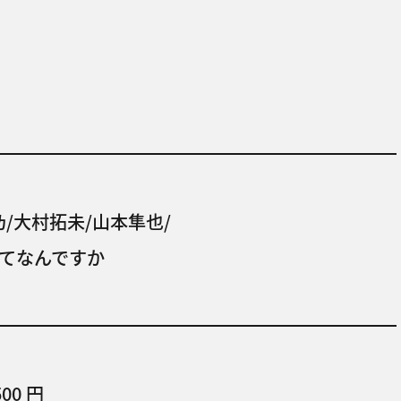
乃/大村拓未/山本隼也/
てなんですか
500 円